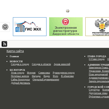
Карта сайта
Главная
ГЛАВА ГОРОДА
О Главе города
О
НОВОСТИ
Сегодня в городе
Сегодня в области
Архив новостей
АДМИНИСТРАЦ
Заместители Главы 
БЕЛОГОРСК
Управления, Комит
Устав города
История
Символика
Руководители города
План мероприятий
Почетные жители
Награды
Видео
Фото
В объективе
Административная 
Сайты Белогорска
Открытый муниципалитет
Защита персональн
Добрый фестиваль
ГОРОДСКОЙ СО
Структура
Конта
Депутатская этика
Публичные слушан