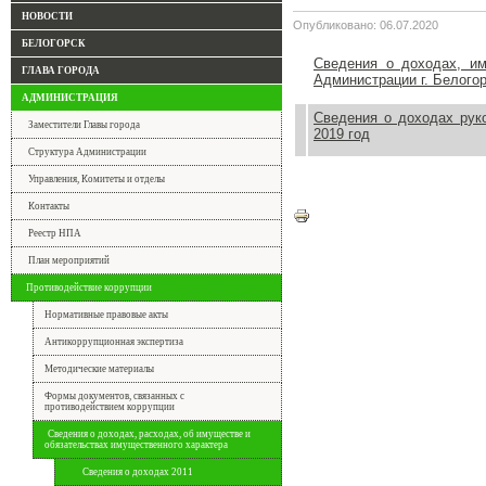
НОВОСТИ
Опубликовано: 06.07.2020
БЕЛОГОРСК
Сведения о доходах, и
ГЛАВА ГОРОДА
Администрации г. Белогор
АДМИНИСТРАЦИЯ
Сведения о доходах рук
Заместители Главы города
2019 год
Структура Администрации
Белогорск, Амурская област
Управления, Комитеты и отделы
Контакты
Реестр НПА
План мероприятий
Противодействие коррупции
Нормативные правовые акты
Антикоррупционная экспертиза
Методические материалы
Формы документов, связанных с
противодействием коррупции
Сведения о доходах, расходах, об имуществе и
обязательствах имущественного характера
Сведения о доходах 2011