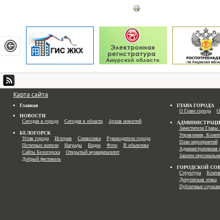
Карта сайта
Главная
ГЛАВА ГОРОДА
О Главе города
О
НОВОСТИ
Сегодня в городе
Сегодня в области
Архив новостей
АДМИНИСТРАЦ
Заместители Главы 
БЕЛОГОРСК
Управления, Комит
Устав города
История
Символика
Руководители города
План мероприятий
Почетные жители
Награды
Видео
Фото
В объективе
Административная 
Сайты Белогорска
Открытый муниципалитет
Защита персональн
Добрый фестиваль
ГОРОДСКОЙ СО
Структура
Конта
Депутатская этика
Публичные слушан