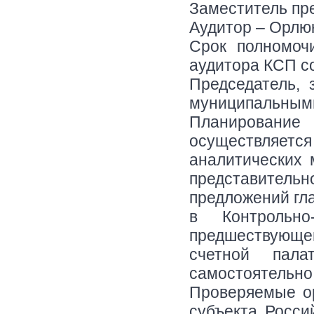
Заместитель пр
Аудитор – Орлю
Срок полномочи
аудитора КСП со
Председатель, 
муниципальным
Планирование
осуществляется 
аналитических 
представитель
предложений гл
в Контрольн
предшествующе
счетной пала
самостоятельно
Проверяемые ор
субъекта Росси