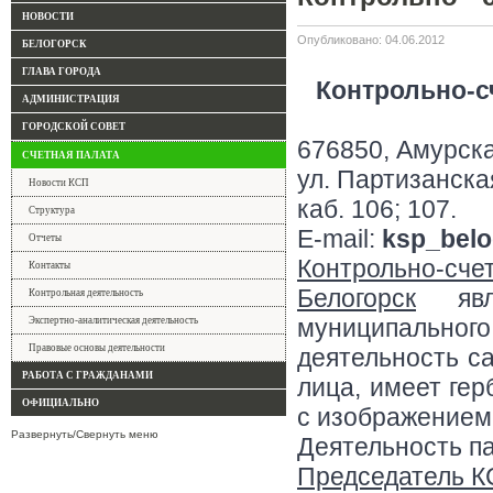
НОВОСТИ
Опубликовано: 04.06.2012
БЕЛОГОРСК
ГЛАВА ГОРОДА
Контрольно-с
АДМИНИСТРАЦИЯ
ГОРОДСКОЙ СОВЕТ
676850, Амурская
СЧЕТНАЯ ПАЛАТА
ул. Партизанская
Новости КСП
каб. 106; 107.
Структура
E-mail:
ksp_belo
Отчеты
Контрольно-сч
Контакты
Белогорск
явля
Контрольная деятельность
муниципальног
Экспертно-аналитическая деятельность
Правовые основы деятельности
деятельность с
РАБОТА С ГРАЖДАНАМИ
лица, имеет ге
ОФИЦИАЛЬНО
с изображением
Развернуть/Свернуть меню
Деятельность па
Председатель 