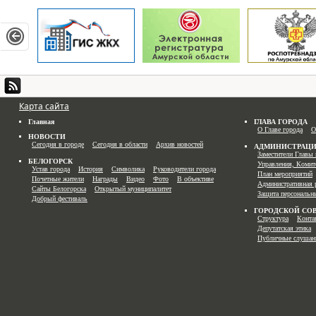
Карта сайта
Главная
ГЛАВА ГОРОДА
О Главе города
О
НОВОСТИ
Сегодня в городе
Сегодня в области
Архив новостей
АДМИНИСТРАЦ
Заместители Главы 
БЕЛОГОРСК
Управления, Комит
Устав города
История
Символика
Руководители города
План мероприятий
Почетные жители
Награды
Видео
Фото
В объективе
Административная 
Сайты Белогорска
Открытый муниципалитет
Защита персональн
Добрый фестиваль
ГОРОДСКОЙ СО
Структура
Конта
Депутатская этика
Публичные слушан