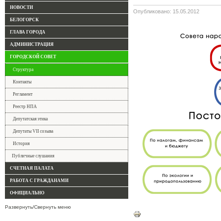
НОВОСТИ
Опубликовано: 15.05.2012
БЕЛОГОРСК
ГЛАВА ГОРОДА
АДМИНИСТРАЦИЯ
ГОРОДСКОЙ СОВЕТ
Структура
Контакты
Регламент
Реестр НПА
Депутатская этика
Депутаты VII созыва
История
Публичные слушания
СЧЕТНАЯ ПАЛАТА
РАБОТА С ГРАЖДАНАМИ
ОФИЦИАЛЬНО
Развернуть/Свернуть меню