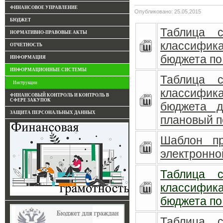
ФИНАНСОВОЕ УПРАВЛЕНИЕ
Опубликовано: 25.05.2015
БЮДЖЕТ
Таблица с
НОРМАТИВНО-ПРАВОВЫЕ АКТЫ
классифика
ОТЧЕТНОСТЬ
бюджета по
ИНФОРМАЦИЯ
ИНФОРМАЦИОННЫЕ СИСТЕМЫ
Таблица с
Инструкции
классифика
ФИНАНСОВЫЙ КОНТРОЛЬ И КОНТРОЛЬ В
СФЕРЕ ЗАКУПОК
бюджета 
ЗАЩИТА ПЕРСОНАЛЬНЫХ ДАННЫХ
плановый п
Шаблон пр
электронно
Таблица с
классифика
бюджета по 
Таблица с