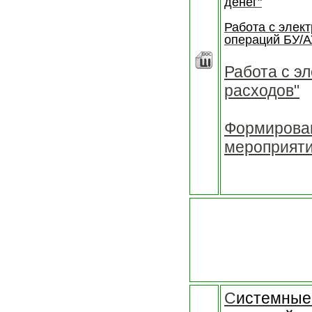
денег"
Работа с элек
операций БУ/А
Работа с э
расходов"
Формирова
мероприят
С
истемные