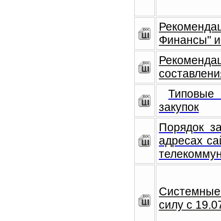
Рекоменда
Финансы" и
Рекоменд
составлени
Типовые
закупок
Порядок з
адресах са
телекоммун
Системные
силу с 19.0