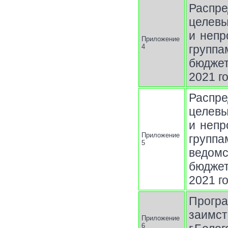
Распр
целев
и непр
Приложение
4
группа
бюджет
2021 г
Распр
целев
и непр
Приложение
групп
5
ведом
бюджет
2021 г
Прог
заимс
Приложение
6