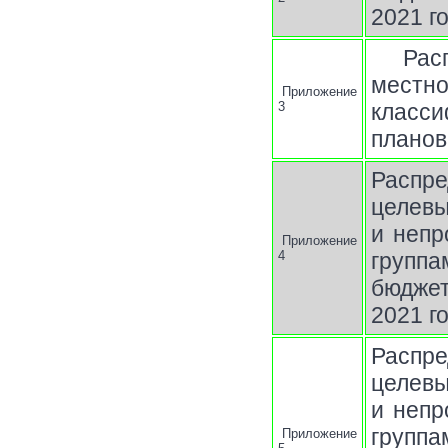
2021 г
Рас
местно
Приложение
3
класси
планов
Распр
целев
и непр
Приложение
4
группа
бюджет
2021 г
Распр
целев
и непр
групп
Приложение