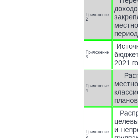
Пере
дохо
Приложение
закреп
2
местн
период
Источ
Приложение
бюджет
3
2021 г
Рас
местно
Приложение
4
класси
планов
Расп
целев
и непр
Приложение
5