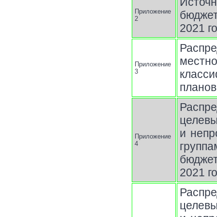
Источн
Приложение
бюджет
2
2021 г
Распр
местно
Приложение
3
класси
планов
Распр
целев
и непр
Приложение
4
группа
бюджет
2021 г
Распр
целев