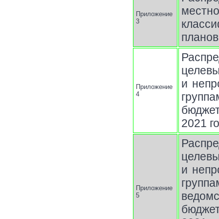
местно
Приложение
3
класси
планов
Распр
целев
и непр
Приложение
4
группа
бюджет
2021 г
Распр
целев
и непр
групп
Приложение
ведом
5
бюджет