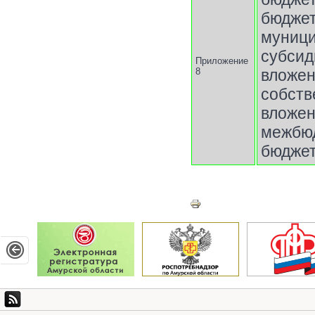
бюдже
муниц
субси
Приложение
8
влож
собств
вложе
межбю
бюдже
Белогорск, Амурская област