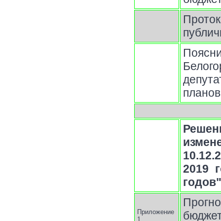
Прот
публи
Поясн
Белог
депута
планов
Решени
измен
10.12
2019 
годов
Прогн
Приложение
бюджет
1