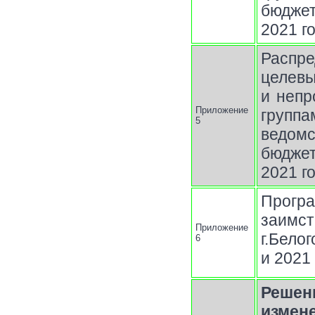
бюджет
2021 г
Распр
целев
и непр
Приложение
групп
5
ведом
бюджет
2021 г
Прог
заимс
Приложение
г.Бело
6
и 2021
Решен
измен