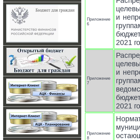
Распр
целев
и непр
Приложение
6
группа
бюджет
2021 г
Распр
целев
и непр
Приложение
групп
7
ведом
бюджет
2021 г
Норм
муниц
Приложение
остаю
8