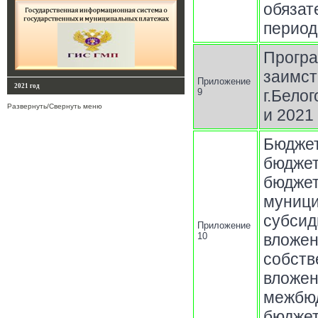
обязат
период
Прог
заимс
Приложение
2021 год
9
г.Бело
Развернуть/Свернуть меню
и 2021
Бюдже
бюдже
бюдже
муниц
субси
Приложение
10
влож
собств
вложе
межбю
бюдже