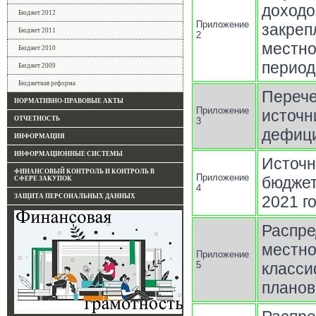
дохо
Бюджет 2012
Приложение
закреп
Бюджет 2011
2
местн
Бюджет 2010
период
Бюджет 2009
Бюджетная реформа
Пере
НОРМАТИВНО-ПРАВОВЫЕ АКТЫ
Приложение
источ
ОТЧЕТНОСТЬ
3
дефиц
ИНФОРМАЦИЯ
ИНФОРМАЦИОННЫЕ СИСТЕМЫ
Источн
ФИНАНСОВЫЙ КОНТРОЛЬ И КОНТРОЛЬ В
Приложение
бюджет
СФЕРЕ ЗАКУПОК
4
ЗАЩИТА ПЕРСОНАЛЬНЫХ ДАННЫХ
2021 г
Распр
местно
Приложение
5
класси
планов