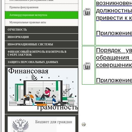
Постановления и распоряжения Главы
возникнове
Приказы финуправления
должностн
Антикоррупционная экспертиза
привести к 
Муниципальные правовые акты
ОТЧЕТНОСТЬ
Приложени
ИНФОРМАЦИЯ
ИНФОРМАЦИОННЫЕ СИСТЕМЫ
Порядок у
ФИНАНСОВЫЙ КОНТРОЛЬ И КОНТРОЛЬ В
СФЕРЕ ЗАКУПОК
обращения 
ЗАЩИТА ПЕРСОНАЛЬНЫХ ДАННЫХ
совершению
Приложени
Белогорск, Амурская облас