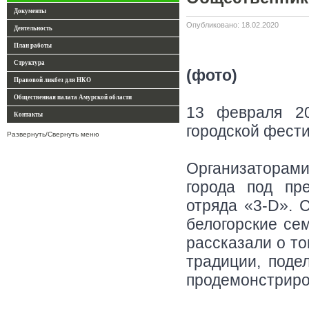
Документы
Опубликовано: 18.02.2020
Деятельность
План работы
Структура
(фото)
Правовой ликбез для НКО
Общественная палата Амурской области
13 февраля 20
Контакты
городской фест
Развернуть/Свернуть меню
Организатора
города под пр
отряда «3-D». 
белогорские се
рассказали о то
традиции, поде
продемонстриро