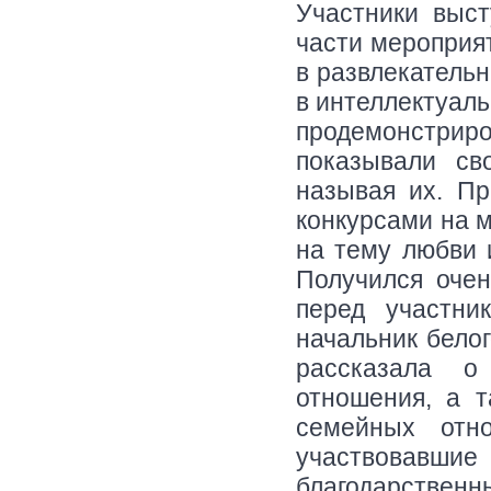
Участники выст
части мероприят
в развлекатель
в интеллектуал
продемонстриро
показывали св
называя их. Пр
конкурсами на 
на тему любви
Получился очен
перед участни
начальник бело
рассказала о
отношения, а 
семейных отн
участвовав
благодарственн