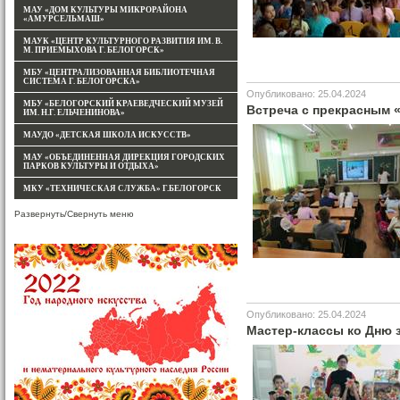
МАУ «ДОМ КУЛЬТУРЫ МИКРОРАЙОНА
«АМУРСЕЛЬМАШ»
МАУК «ЦЕНТР КУЛЬТУРНОГО РАЗВИТИЯ ИМ. В.
М. ПРИЕМЫХОВА Г. БЕЛОГОРСК»
МБУ «ЦЕНТРАЛИЗОВАННАЯ БИБЛИОТЕЧНАЯ
СИСТЕМА Г. БЕЛОГОРСКА»
Опубликовано: 25.04.2024
МБУ «БЕЛОГОРСКИЙ КРАЕВЕДЧЕСКИЙ МУЗЕЙ
Встреча с прекрасным 
ИМ. Н.Г. ЕЛЬЧЕНИНОВА»
МАУДО «ДЕТСКАЯ ШКОЛА ИСКУССТВ»
МАУ «ОБЪЕДИНЕННАЯ ДИРЕКЦИЯ ГОРОДСКИХ
ПАРКОВ КУЛЬТУРЫ И ОТДЫХА»
МКУ «ТЕХНИЧЕСКАЯ СЛУЖБА» Г.БЕЛОГОРСК
Развернуть/Свернуть меню
Опубликовано: 25.04.2024
Мастер-классы ко Дню 