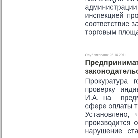
администраци
инспекцией пр
соответствие з
торговым площ
Опубликовано: 25.10.2011
Предпринимат
законодатель
Прокуратура г
проверку инди
И.А. на предм
сфере оплаты т
Установлено, 
производится 
нарушение ста