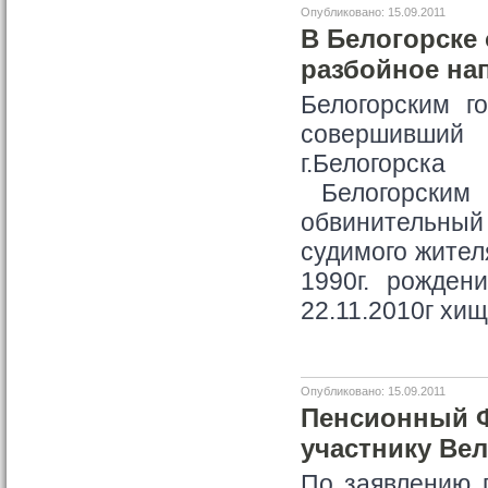
Опубликовано: 15.09.2011
В Белогорске
разбойное нап
Белогорским г
совершивший р
г.Белогорска
Белогорским 
обвинительный 
судимого жител
1990г. рожден
22.11.2010г хи
Опубликовано: 15.09.2011
Пенсионный Ф
участнику Ве
По заявлению 